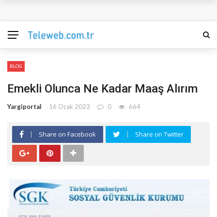
Coldaway c nedir, ne için kullanılır
04 Mart -17 Mart 2015 Yargıtay Haber ve Duyurular
Yargıtay Tüm Sorgulamala Birimleri
BLOG
26 Şubat -17 Şubat 2015 Yargıtay Haber ve Duyurular
Emekli Olunca Ne Kadar Maaş Alırım
Yargiportal
16 Ocak 2023
0
664
Share on Facebook
Share on Twitter