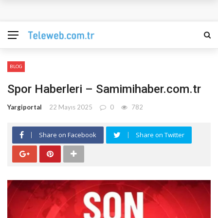
Coldaway c nedir, ne için kullanılır
04 Mart -17 Mart 2015 Yargıtay Haber ve Duyurular
Yargıtay Tüm Sorgulamala Birimleri
BLOG
26 Şubat -17 Şubat 2015 Yargıtay Haber ve Duyurular
Spor Haberleri – Samimihaber.com.tr
Yargiportal
22 Mayıs 2025
0
782
Share on Facebook
Share on Twitter